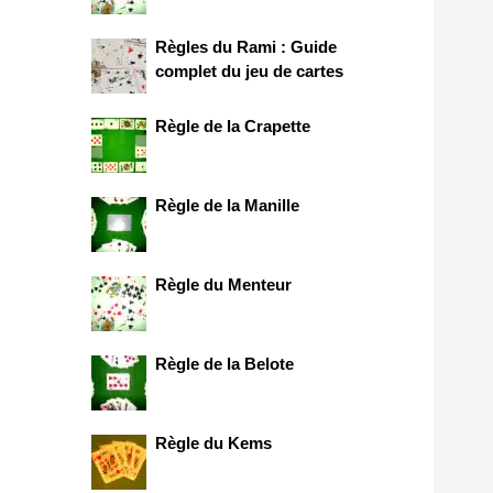
Règles du Rami : Guide
complet du jeu de cartes
Règle de la Crapette
Règle de la Manille
Règle du Menteur
Règle de la Belote
Règle du Kems