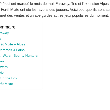
été qui ont marqué le mois de mai. Faraway, Trio et l’extension Alpes
 Forêt Mixte ont été les favoris des joueurs. Voici pourquoi ils sont au
et des ventes et un aperçu des autres jeux populaires du moment.
ommaire
raway
o
êt Mixte – Alpes
Pommes 3 Pains
ar Wars : Bounty Hunters
ies
owers
yjo
 in the Box
rêt Mixte