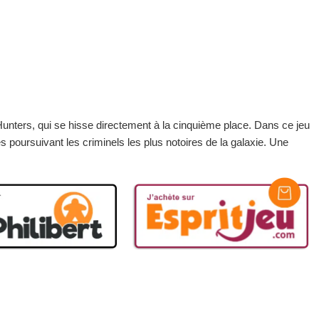
unters, qui se hisse directement à la cinquième place. Dans ce jeu
s poursuivant les criminels les plus notoires de la galaxie. Une