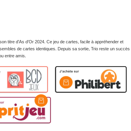
on titre d’As d’Or 2024. Ce jeu de cartes, facile à appréhender et
embles de cartes identiques. Depuis sa sortie, Trio reste un succès
ou entre amis.