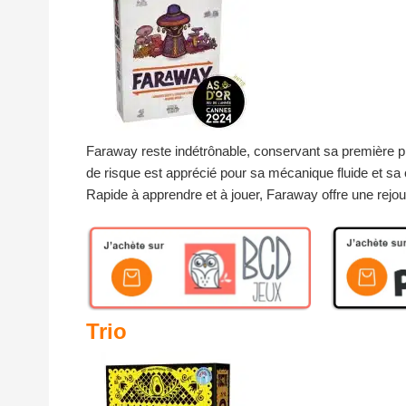
Faraway reste indétrônable, conservant sa première pla
de risque est apprécié pour sa mécanique fluide et sa c
Rapide à apprendre et à jouer, Faraway offre une rejoua
Trio