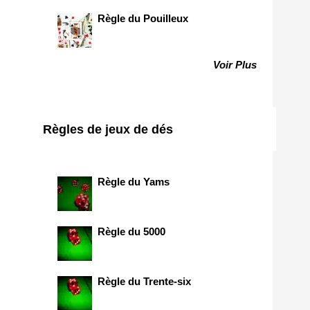
Règle du Pouilleux
Voir Plus
Règles de jeux de dés
Règle du Yams
Règle du 5000
Règle du Trente-six