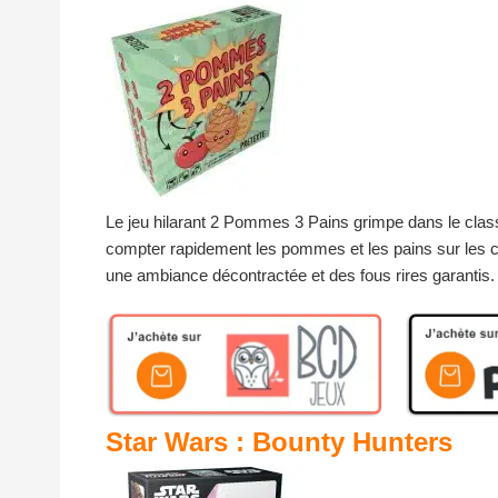
Le jeu hilarant 2 Pommes 3 Pains grimpe dans le clas
compter rapidement les pommes et les pains sur les c
une ambiance décontractée et des fous rires garantis.
Star Wars : Bounty Hunters