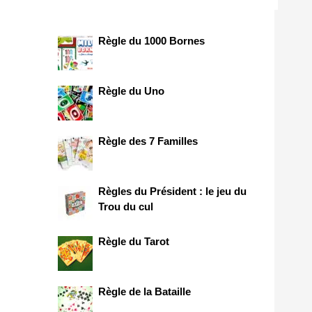
Règle du 1000 Bornes
Règle du Uno
Règle des 7 Familles
s
Règles du Président : le jeu du
Trou du cul
Règle du Tarot
Règle de la Bataille