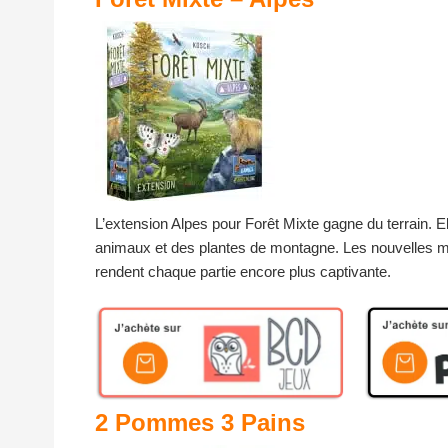
L’extension Alpes pour Forêt Mixte gagne du terrain. E
animaux et des plantes de montagne. Les nouvelles 
rendent chaque partie encore plus captivante.
2 Pommes 3 Pains