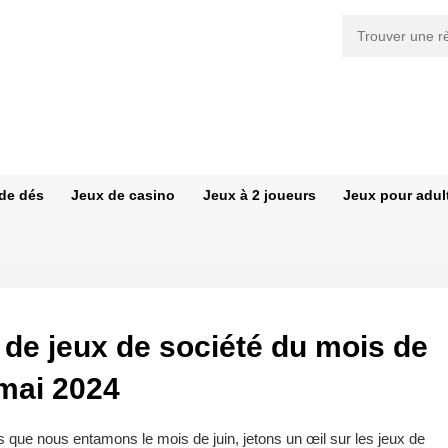
de dés
Jeux de casino
Jeux à 2 joueurs
Jeux pour adul
 de jeux de société du mois de
mai 2024
s que nous entamons le mois de juin, jetons un œil sur les jeux de