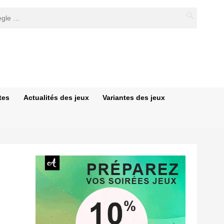
tes
Actualités des jeux
Variantes des jeux