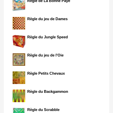
Règle de La Bonne Paye
Règle du jeu de Dames
Règle du Jungle Speed
Règle du jeu de l'Oie
Règle Petits Chevaux
Règle du Backgammon
Règle du Scrabble