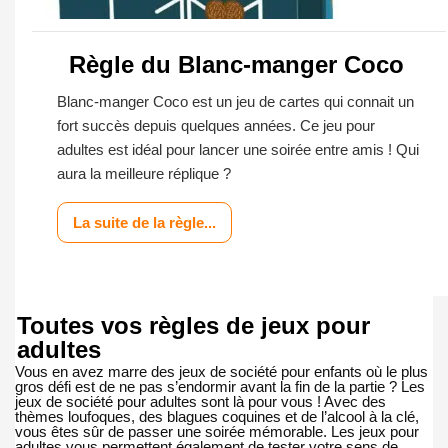
Règle du Blanc-manger Coco
Blanc-manger Coco est un jeu de cartes qui connait un
fort succès depuis quelques années. Ce jeu pour
adultes est idéal pour lancer une soirée entre amis ! Qui
aura la meilleure réplique ?
La suite de la règle...
Toutes vos règles de jeux pour
adultes
Vous en avez marre des jeux de société pour enfants où le plus
gros défi est de ne pas s’endormir avant la fin de la partie ? Les
jeux de société pour adultes sont là pour vous ! Avec des
thèmes loufoques, des blagues coquines et de l’alcool à la clé,
vous êtes sûr de passer une soirée mémorable. Les jeux pour
adultes vous permettent également de tester votre sens de