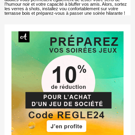
l’humour noir et votre capacité à bluffer vos amis. Alors, sortez
les verres à shots, installez vou confortablement sur votre
terrasse bois
et préparez-vous à passer une soirée hilarante !