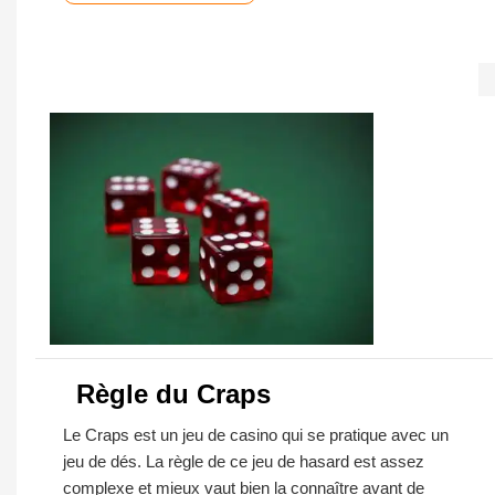
Règle du Craps
Le Craps est un jeu de casino qui se pratique avec un
jeu de dés. La règle de ce jeu de hasard est assez
complexe et mieux vaut bien la connaître avant de