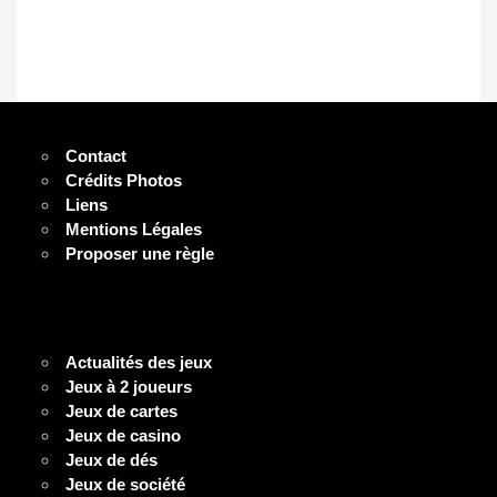
Contact
Crédits Photos
Liens
Mentions Légales
Proposer une règle
Actualités des jeux
Jeux à 2 joueurs
Jeux de cartes
Jeux de casino
Jeux de dés
Jeux de société