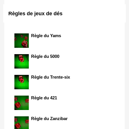
Règles de jeux de dés
Règle du Yams
Règle du 5000
Règle du Trente-six
Règle du 421
Règle du Zanzibar