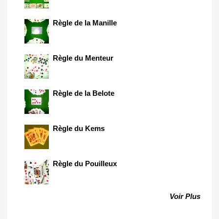
Règle de la Manille
Règle du Menteur
Règle de la Belote
Règle du Kems
Règle du Pouilleux
Voir Plus